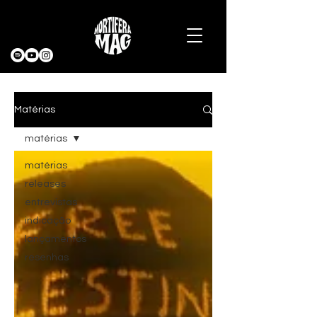
Matérias
matérias
matérias
releases
entrevistas
indicação
lançamentos
resenhas