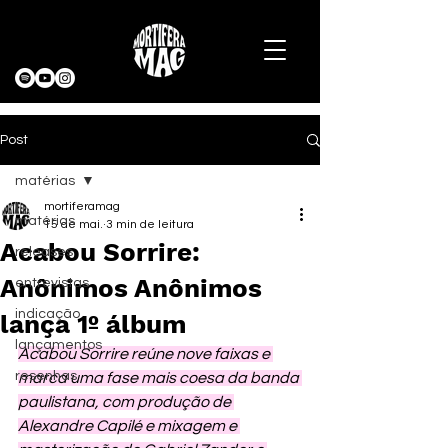
Post
matérias
mortiferamag
matérias
15 de mai.
3 min de leitura
Acabou Sorrire:
releases
Anônimos Anônimos
entrevistas
indicação
lança 1º álbum
lançamentos
Acabou Sorrire reúne nove faixas e 
resenhas
marca uma fase mais coesa da banda 
paulistana, com produção de 
Alexandre Capilé e mixagem e 